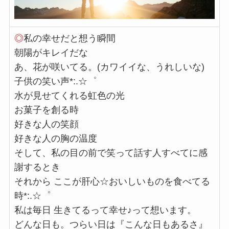
◎
私の幸せだと想う瞬間
朝陽がキレイだな
あ、花が咲いてる。(カワイイな、うれしいな)
子供の笑い声*:.☆゜
水が見せてくれる虹色の光
お菓子を創る時
好きな人の笑顔
好きな人の胸の温度
そして、私の目の前で笑って話す人すべてに感
謝するとき
それから ここが肝心☆おいしいものを食べてる
時*:.☆゜
私は毎日 生きてるって幸せ♪って想います。
どんな日も。つらい日は『こんな日もあるさ』