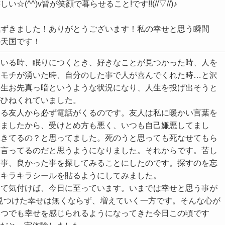
^^)v皆が笑顔で暮らせること!です!!(//▽//)♪
気ずきました！ありがとうございます！私の幸せと思う瞬間
の天国です！
ている時、眠りにつくとき、好きなことが見つかった時、人を
キモチが湧いた時、自分のした事で人が喜んでくれた時…と沢
人生お先真っ暗というような状況になり、人生を投げ出そうと
がひねくれていました。
ある友人から必ず電話がくるのです。友人は私に暖かい言葉を
いましたから、受けとめ方も悪く、いつも自己嫌悪してまし
生きてるの？と思ってました。死のうと思っても死なせてもら
と言ってるのだと思うようになりました。それからです。苦し
た事、良かった事を探してみることにしたのです。探すのを忘
、キラキラシールを貼るようにしてみました。
って気付けば、今日に至っています。いまでは幸せと思う事が
／見つけた幸せは無くならず、増えていく一方です。そんな心が
いつでも幸せを感じられるようになってきた今日この頃です