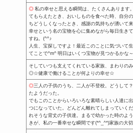
◎
私の幸せと思える瞬間は、たくさんあります
てもらえたとき、おいしものを食べた時、自分
ちどうしくなったとき、感謝の気持ちが湧いて
幸せという名の宝物を心に集めながら毎日生き
すね。(^^♪
人生、宝探しですよ！最近このことに気づいて
てことで^m^ 明日はいくつ宝物が見つかるかな
そしていつも支えてくれている家族、まわりの
◎☆健康で働けることが何よりの幸せ☆
◎
三人の子供のうち、二人が不登校。どうして
たようだった。
でもこのことからいろいろな素晴らしい人達に
つになっていた。どんどん離れてしまっていく
れそうな背丈の子供達。まるで幼かった時のよ
きが、私の一番幸せな瞬間です(*^_^*)家族