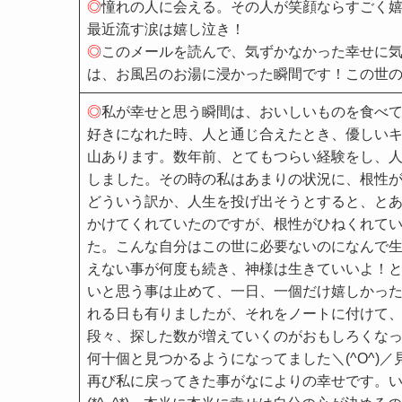
◎
憧れの人に会える。その人が笑顔ならすごく嬉しい☆(
最近流す涙は嬉し泣き！
◎
このメールを読んで、気ずかなかった幸せに
は、お風呂のお湯に浸かった瞬間です！この世
◎
私が幸せと思う瞬間は、おいしいものを食べ
好きになれた時、人と通じ合えたとき、優しい
山あります。数年前、とてもつらい経験をし、
しました。その時の私はあまりの状況に、根性
どういう訳か、人生を投げ出そうとすると、と
かけてくれていたのですが、根性がひねくれて
た。こんな自分はこの世に必要ないのになんで
えない事が何度も続き、神様は生きていいよ！
いと思う事は止めて、一日、一個だけ嬉しかっ
れる日も有りましたが、それをノートに付けて
段々、探した数が増えていくのがおもしろくな
何十個と見つかるようになってました＼(^O^)
再び私に戻ってきた事がなによりの幸せです。